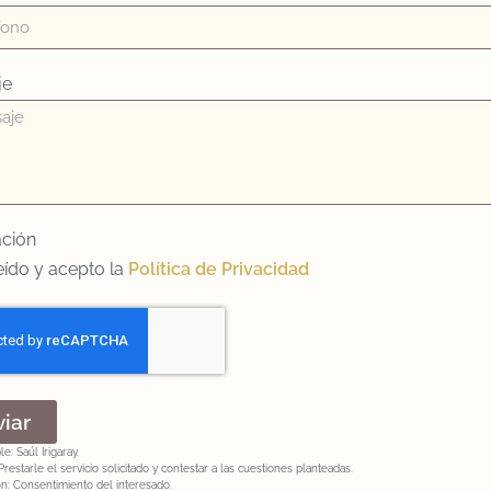
je
ción
eído y acepto la
Política de Privacidad
viar
: Saúl Irigaray.
Prestarle el servicio solicitado y contestar a las cuestiones planteadas.
ón: Consentimiento del interesado.