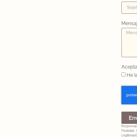
Mensa
Acepta
He l
En
Responsable
Finalidad: 
Legitimaci