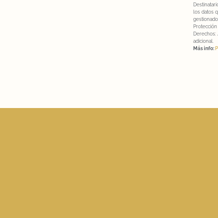
Destinatari
los datos q
gestionado
Protección
Derechos: A
adicional.
Más info:
P