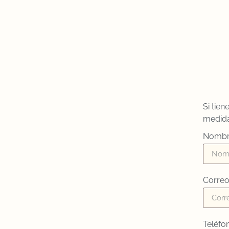
Si tie
medida,
Nomb
Correo
Teléfo