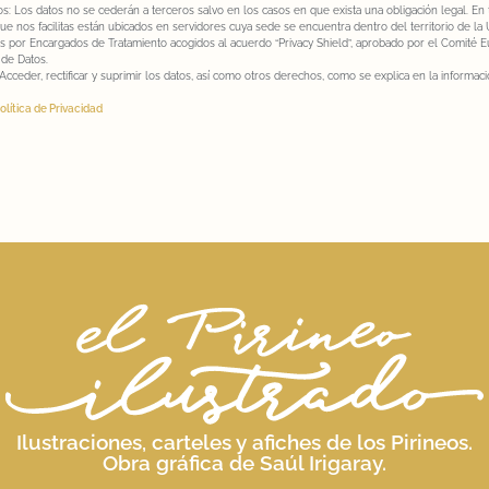
os: Los datos no se cederán a terceros salvo en los casos en que exista una obligación legal. En 
ue nos facilitas están ubicados en servidores cuya sede se encuentra dentro del territorio de la
s por Encargados de Tratamiento acogidos al acuerdo “Privacy Shield”, aprobado por el Comité 
 de Datos.
cceder, rectificar y suprimir los datos, así como otros derechos, como se explica en la informac
olítica de Privacidad
Ilustraciones, carteles y afiches de los Pirineos.
Obra gráfica de Saúl Irigaray.