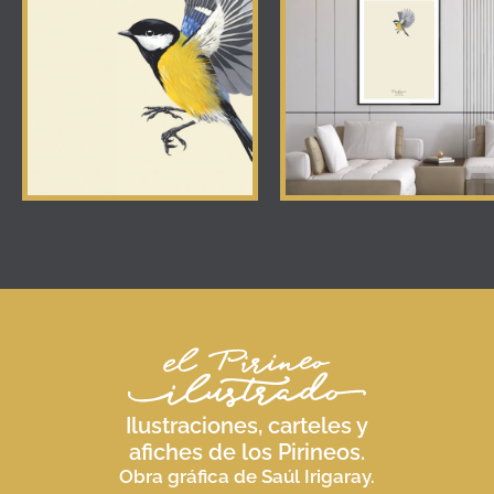
Ilustraciones, carteles y
afiches de los Pirineos.
Obra gráfica de Saúl Irigaray.