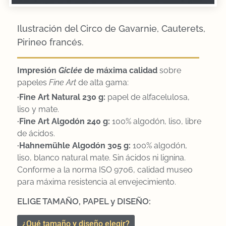
Ilustración del Circo de Gavarnie, Cauterets,
Pirineo francés.
Impresión
Gicl
ée
de máxima calidad
sobre
papeles
Fine Art
de alta gama:
·Fine Art Natural 230 g:
papel de alfacelulosa,
liso y mate.
·Fine Art Algodón 240 g:
100% algodón, liso, libre
de ácidos.
·Hahnemühle Algodón 305 g:
100% algodón,
liso, blanco natural mate. Sin ácidos ni lignina.
Conforme a la norma ISO 9706, calidad museo
para máxima resistencia al envejecimiento.
ELIGE TAMAÑO, PAPEL y DISEÑO:
¿Qué tamaño y diseño elegir?