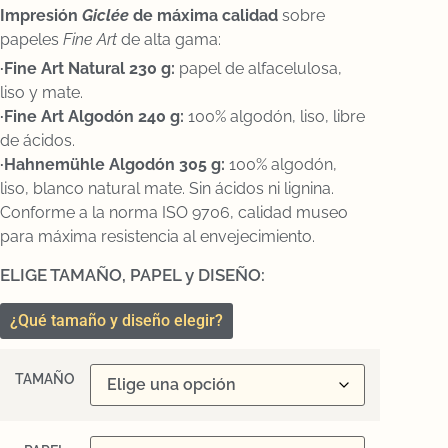
Impresión
Gicl
ée
de máxima calidad
sobre
papeles
Fine Art
de alta gama:
·Fine Art Natural 230 g:
papel de alfacelulosa,
liso y mate.
·Fine Art Algodón 240 g:
100% algodón, liso, libre
de ácidos.
·Hahnemühle Algodón 305 g:
100% algodón,
liso, blanco natural mate. Sin ácidos ni lignina.
Conforme a la norma ISO 9706, calidad museo
para máxima resistencia al envejecimiento.
ELIGE TAMAÑO, PAPEL y DISEÑO:
¿Qué tamaño y diseño elegir?
TAMAÑO