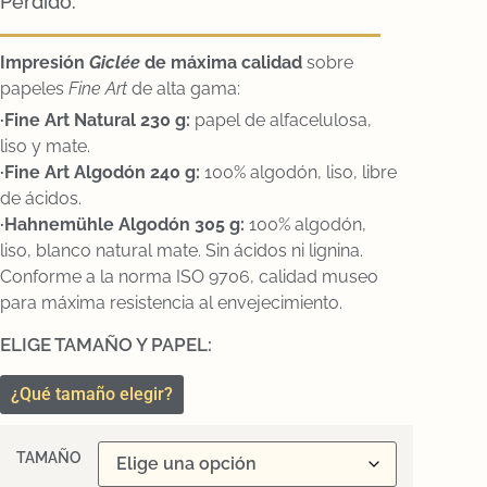
Perdido.
Impresión
Gicl
ée
de máxima calidad
sobre
papeles
Fine Art
de alta gama:
·Fine Art Natural 230 g:
papel de alfacelulosa,
liso y mate.
·Fine Art Algodón 240 g:
100% algodón, liso, libre
de ácidos.
·Hahnemühle Algodón 305 g:
100% algodón,
liso, blanco natural mate. Sin ácidos ni lignina.
Conforme a la norma ISO 9706, calidad museo
para máxima resistencia al envejecimiento.
ELIGE TAMAÑO Y PAPEL:
¿Qué tamaño elegir?
TAMAÑO