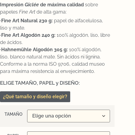
Impresión
Gicl
ée
de máxima calidad
sobre
papeles
Fine Art
de alta gama:
·Fine Art Natural 230 g:
papel de alfacelulosa,
liso y mate.
·Fine Art Algodón 240 g:
100% algodón, liso, libre
de ácidos.
·Hahnemühle Algodón 305 g:
100% algodón,
liso, blanco natural mate. Sin ácidos ni lignina.
Conforme a la norma ISO 9706, calidad museo
para máxima resistencia al envejecimiento.
ELIGE TAMAÑO, PAPEL y DISEÑO:
¿Qué tamaño y diseño elegir?
TAMAÑO