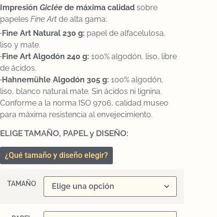
Impresión
Gicl
ée
de máxima calidad
sobre
papeles
Fine Art
de alta gama:
·Fine Art Natural 230 g:
papel de alfacelulosa,
liso y mate.
·Fine Art Algodón 240 g:
100% algodón, liso, libre
de ácidos.
·Hahnemühle Algodón 305 g:
100% algodón,
liso, blanco natural mate. Sin ácidos ni lignina.
Conforme a la norma ISO 9706, calidad museo
para máxima resistencia al envejecimiento.
ELIGE TAMAÑO, PAPEL y DISEÑO:
¿Qué tamaño y diseño elegir?
TAMAÑO