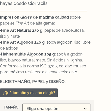
hayas desde Cierracils.
Impresión
Gicl
ée
de máxima calidad
sobre
papeles
Fine Art
de alta gama:
·Fine Art Natural 230 g:
papel de alfacelulosa,
liso y mate.
·Fine Art Algodón 240 g:
100% algodón, liso, libre
de ácidos.
·Hahnemühle Algodón 305 g:
100% algodón,
liso, blanco natural mate. Sin ácidos ni lignina.
Conforme a la norma ISO 9706, calidad museo
para máxima resistencia al envejecimiento.
ELIGE TAMAÑO, PAPEL y DISEÑO:
¿Qué tamaño y diseño elegir?
TAMAÑO