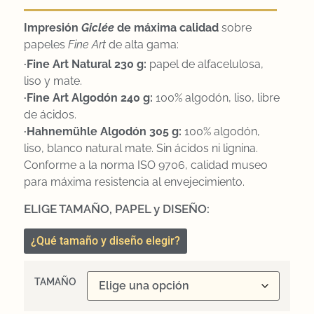
Impresión
Gicl
ée
de máxima calidad
sobre
papeles
Fine Art
de alta gama:
·Fine Art Natural 230 g:
papel de alfacelulosa,
liso y mate.
·Fine Art Algodón 240 g:
100% algodón, liso, libre
de ácidos.
·Hahnemühle Algodón 305 g:
100% algodón,
liso, blanco natural mate. Sin ácidos ni lignina.
Conforme a la norma ISO 9706, calidad museo
para máxima resistencia al envejecimiento.
ELIGE TAMAÑO, PAPEL y DISEÑO:
¿Qué tamaño y diseño elegir?
TAMAÑO