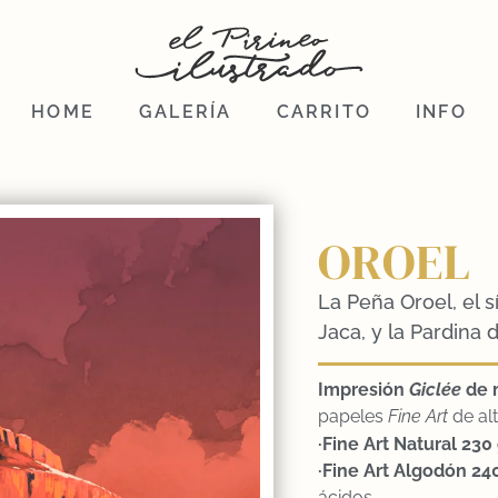
HOME
GALERÍA
CARRITO
INFO
OROEL
La Peña Oroel, el 
Jaca, y la Pardina 
Impresión
Gicl
ée
de 
papeles
Fine Art
de al
·Fine Art Natural 230 
·Fine Art Algodón 24
ácidos.