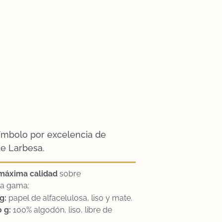
símbolo por excelencia de
de Larbesa.
máxima calidad
sobre
ta gama:
g:
papel de alfacelulosa, liso y mate.
0 g:
100% algodón, liso, libre de