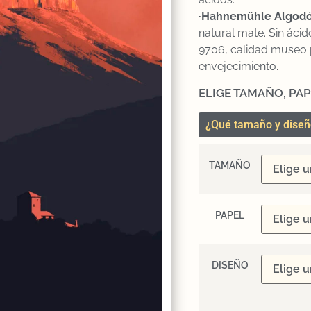
·Hahnemühle Algodó
natural mate. Sin ácid
9706, calidad museo 
envejecimiento.
ELIGE TAMAÑO, PAP
¿Qué tamaño y diseñ
TAMAÑO
PAPEL
DISEÑO