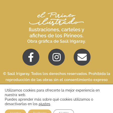
Ilustraciones, carteles y
afiches de los Pirineos.
Obra gráfica de Saúl Irigaray.
© Saúl Irigaray. Todos los derechos reservados. Prohibida la
reproducción de las obras sin el consentimiento expreso
del autor.
Utilizamos cookies para ofrecerte la mejor experiencia en
nuestra web.
Aviso legal
Privacidad
Términos y condiciones
Cookies
Puedes aprender más sobre qué cookies utilizamos o
desactivarlas en los
ajustes
.
Diseño web Zaragoza
·
Garabato Estudio